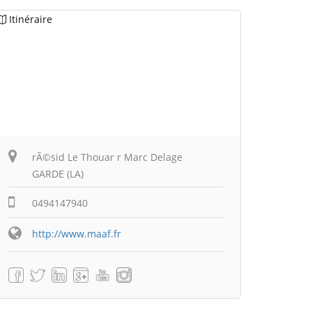
Itinéraire
rÃ©sid Le Thouar r Marc Delage
GARDE (LA)
0494147940
http://www.maaf.fr