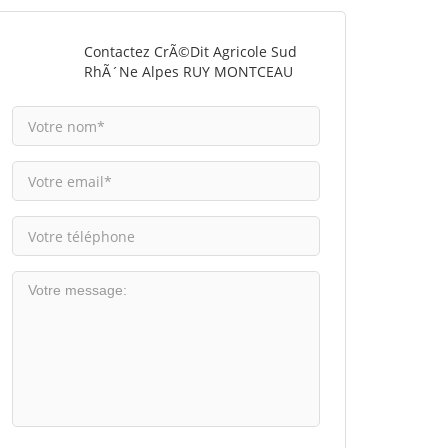
Contactez CrÃ©dit Agricole Sud
RhÃ´ne Alpes RUY MONTCEAU