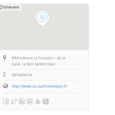
Itinéraire
RÃ©sidence Le Frandon r de la
SaliÃ¨re RUY MONTCEAU
0810006104
http://www.ca-sudrhonealpes.fr