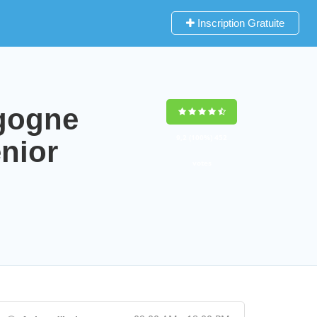
Inscription Gratuite
rgogne
9,2
(100%)
452
nior
votes