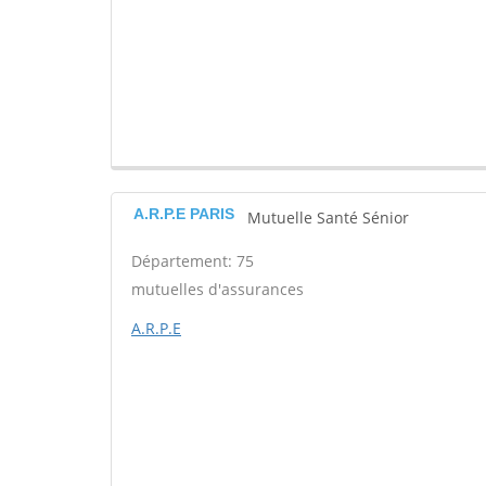
A.R.P.E PARIS
Mutuelle Santé Sénior
Département: 75
mutuelles d'assurances
A.R.P.E