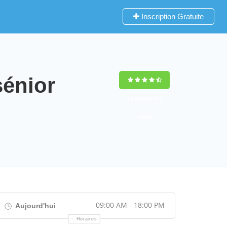
Inscription Gratuite
énior
9,2
(100%)
452
votes
09:00 AM - 18:00 PM
Aujourd'hui
Horaires