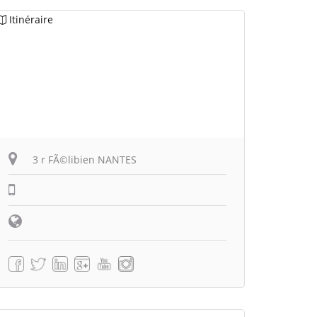
Itinéraire
3 r FÃ©libien NANTES