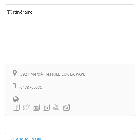
Itinéraire
392 r MerciÃ¨res RILLIEUX LA PAPE
0478765575
C.A.M.R LYON