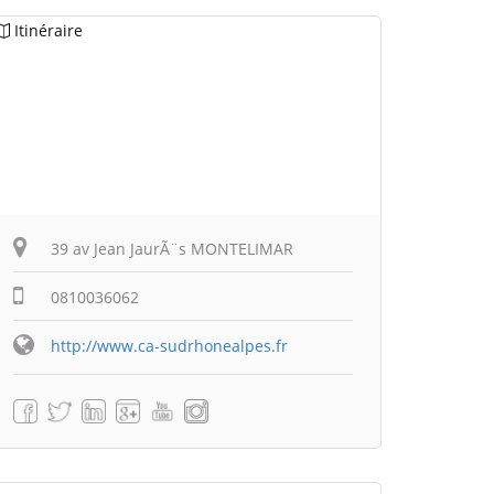
Itinéraire
39 av Jean JaurÃ¨s MONTELIMAR
0810036062
http://www.ca-sudrhonealpes.fr