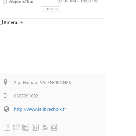
09:00 AM - 18:00 PM
Aujourd'hui
Horaires
Itinéraire
2 pl Hainaut VALENCIENNES
0327091602
http://www.lelibrechoix.fr