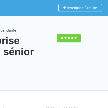
Inscription Gratuite
dépendante
rise
9,2
(100%)
452
 sénior
votes