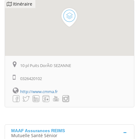
Itinéraire
10 pl Puits DorÃ© SEZANNE
0326420102
http://www.cmma.fr
MAAF Assurances REIMS
Mutuelle Santé Sénior