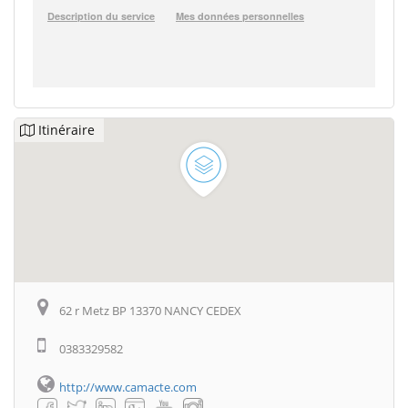
Itinéraire
62 r Metz BP 13370 NANCY CEDEX
0383329582
http://www.camacte.com