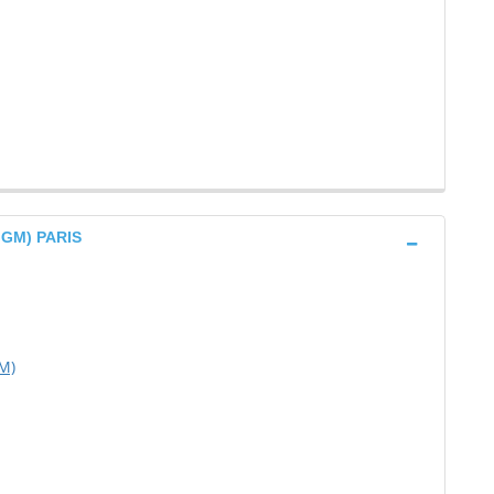
GGM) PARIS
M)