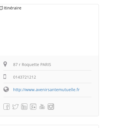
Itinéraire
87 r Roquette PARIS
0143721212
http://www.avenirsantemutuelle.fr