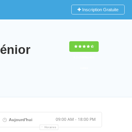
Inscription Gratuite
énior
9,2
(100%)
452
votes
09:00 AM - 18:00 PM
Aujourd'hui
Horaires