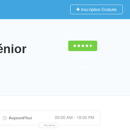
Inscription Gratuite
énior
9,2
(100%)
452
votes
09:00 AM - 18:00 PM
Aujourd'hui
Horaires