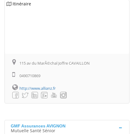
Itinéraire
115 av du MarÃ©chal Joffre CAVAILLON
0490710869
http://www.allianz.fr
GMF Assurances AVIGNON
Mutuelle Santé Sénior